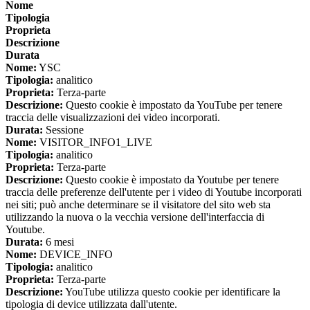
Nome
Tipologia
Proprieta
Descrizione
Durata
Nome:
YSC
Tipologia:
analitico
Proprieta:
Terza-parte
Descrizione:
Questo cookie è impostato da YouTube per tenere
traccia delle visualizzazioni dei video incorporati.
Durata:
Sessione
Nome:
VISITOR_INFO1_LIVE
Tipologia:
analitico
Proprieta:
Terza-parte
Descrizione:
Questo cookie è impostato da Youtube per tenere
traccia delle preferenze dell'utente per i video di Youtube incorporati
nei siti; può anche determinare se il visitatore del sito web sta
utilizzando la nuova o la vecchia versione dell'interfaccia di
Youtube.
Durata:
6 mesi
Nome:
DEVICE_INFO
Tipologia:
analitico
Proprieta:
Terza-parte
Descrizione:
YouTube utilizza questo cookie per identificare la
tipologia di device utilizzata dall'utente.