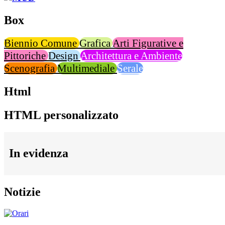
Box
Biennio Comune
Grafica
Arti Figurative e
Pittoriche
Design
Architettura e Ambiente
Scenografia
Multimediale
Serale
Html
HTML personalizzato
In evidenza
Notizie