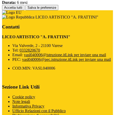
Durata:
6 mesi
Accetta tutti
Salva le preferenze
LICEO ARTISTICO "A. FRATTINI"
Contatti
LICEO ARTISTICO "A. FRATTINI"
Via Valverde, 2 - 21100 Varese
Tel:
0332820670
Email:
vasl040006@istruzione.it
Link per inviare una mail
PEC:
vasl040006@pec.istruzione.it
Link per inviare una mail
COD.MIN: VASL040006
Sezione Link Utili
Cookie policy
Note legali
Informativa Privacy
Ufficio Relazioni con il Pubblico