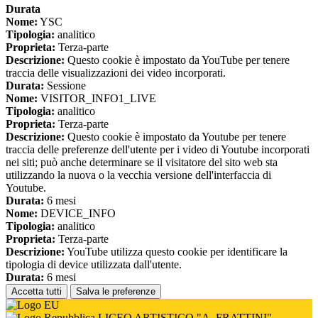
Durata
Nome:
YSC
Tipologia:
analitico
Proprieta:
Terza-parte
Descrizione:
Questo cookie è impostato da YouTube per tenere
traccia delle visualizzazioni dei video incorporati.
Durata:
Sessione
Nome:
VISITOR_INFO1_LIVE
Tipologia:
analitico
Proprieta:
Terza-parte
Descrizione:
Questo cookie è impostato da Youtube per tenere
traccia delle preferenze dell'utente per i video di Youtube incorporati
nei siti; può anche determinare se il visitatore del sito web sta
utilizzando la nuova o la vecchia versione dell'interfaccia di
Youtube.
Durata:
6 mesi
Nome:
DEVICE_INFO
Tipologia:
analitico
Proprieta:
Terza-parte
Descrizione:
YouTube utilizza questo cookie per identificare la
tipologia di device utilizzata dall'utente.
Durata:
6 mesi
Accetta tutti
Salva le preferenze
LICEO ARTISTICO "A. FRATTINI"