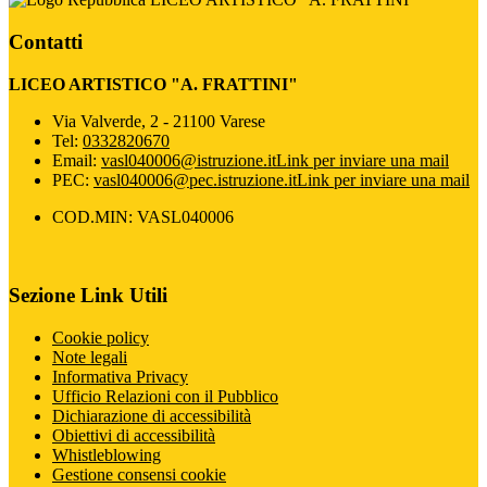
Contatti
LICEO ARTISTICO "A. FRATTINI"
Via Valverde, 2 - 21100 Varese
Tel:
0332820670
Email:
vasl040006@istruzione.it
Link per inviare una mail
PEC:
vasl040006@pec.istruzione.it
Link per inviare una mail
COD.MIN: VASL040006
Sezione Link Utili
Cookie policy
Note legali
Informativa Privacy
Ufficio Relazioni con il Pubblico
Dichiarazione di accessibilità
Obiettivi di accessibilità
Whistleblowing
Gestione consensi cookie