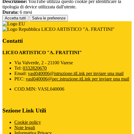
Descrizione:
YouTube utilizza questo cookie per identificare la
tipologia di device utilizzata dall'utente.
Durata:
6 mesi
Accetta tutti
Salva le preferenze
LICEO ARTISTICO "A. FRATTINI"
Contatti
LICEO ARTISTICO "A. FRATTINI"
Via Valverde, 2 - 21100 Varese
Tel:
0332820670
Email:
vasl040006@istruzione.it
Link per inviare una mail
PEC:
vasl040006@pec.istruzione.it
Link per inviare una mail
COD.MIN: VASL040006
Sezione Link Utili
Cookie policy
Note legali
Informativa Privacy