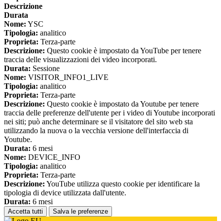
Descrizione
Durata
Nome:
YSC
Tipologia:
analitico
Proprieta:
Terza-parte
Descrizione:
Questo cookie è impostato da YouTube per tenere
traccia delle visualizzazioni dei video incorporati.
Durata:
Sessione
Nome:
VISITOR_INFO1_LIVE
Tipologia:
analitico
Proprieta:
Terza-parte
Descrizione:
Questo cookie è impostato da Youtube per tenere
traccia delle preferenze dell'utente per i video di Youtube incorporati
nei siti; può anche determinare se il visitatore del sito web sta
utilizzando la nuova o la vecchia versione dell'interfaccia di
Youtube.
Durata:
6 mesi
Nome:
DEVICE_INFO
Tipologia:
analitico
Proprieta:
Terza-parte
Descrizione:
YouTube utilizza questo cookie per identificare la
tipologia di device utilizzata dall'utente.
Durata:
6 mesi
Accetta tutti
Salva le preferenze