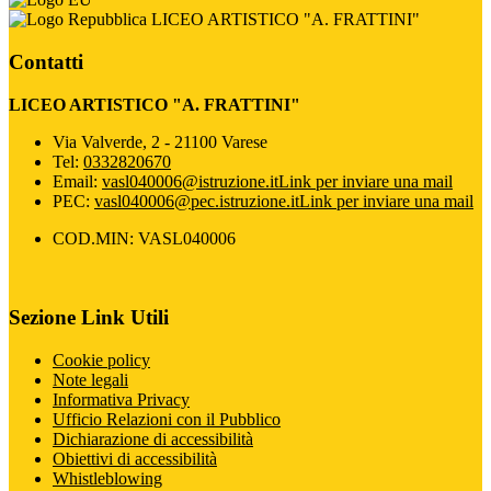
LICEO ARTISTICO "A. FRATTINI"
Contatti
LICEO ARTISTICO "A. FRATTINI"
Via Valverde, 2 - 21100 Varese
Tel:
0332820670
Email:
vasl040006@istruzione.it
Link per inviare una mail
PEC:
vasl040006@pec.istruzione.it
Link per inviare una mail
COD.MIN: VASL040006
Sezione Link Utili
Cookie policy
Note legali
Informativa Privacy
Ufficio Relazioni con il Pubblico
Dichiarazione di accessibilità
Obiettivi di accessibilità
Whistleblowing