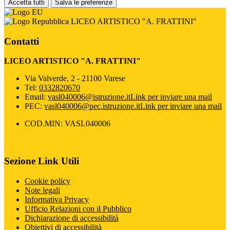
Accetta tutti
Salva le preferenze
LICEO ARTISTICO "A. FRATTINI"
Contatti
LICEO ARTISTICO "A. FRATTINI"
Via Valverde, 2 - 21100 Varese
Tel:
0332820670
Email:
vasl040006@istruzione.it
Link per inviare una mail
PEC:
vasl040006@pec.istruzione.it
Link per inviare una mail
COD.MIN: VASL040006
Sezione Link Utili
Cookie policy
Note legali
Informativa Privacy
Ufficio Relazioni con il Pubblico
Dichiarazione di accessibilità
Obiettivi di accessibilità