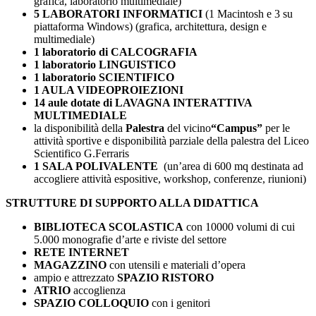
grafica, laboratorio multimediale)
5 LABORATORI INFORMATICI
(1 Macintosh e 3 su
piattaforma Windows) (grafica, architettura, design e
multimediale)
1 laboratorio di CALCOGRAFIA
1 laboratorio LINGUISTICO
1 laboratorio SCIENTIFICO
1 AULA VIDEOPROIEZIONI
14 aule dotate di LAVAGNA INTERATTIVA
MULTIMEDIALE
la disponibilità della
Palestra
del vicino
“Campus”
per le
attività sportive e disponibilità parziale della palestra del Liceo
Scientifico G.Ferraris
1 SALA POLIVALENTE
(un’area di 600 mq destinata ad
accogliere attività espositive, workshop, conferenze, riunioni)
STRUTTURE DI SUPPORTO ALLA DIDATTICA
BIBLIOTECA SCOLASTICA
con 10000 volumi di cui
5.000 monografie d’arte e riviste del settore
RETE INTERNET
MAGAZZINO
con utensili e materiali d’opera
ampio e attrezzato
SPAZIO RISTORO
ATRIO
accoglienza
SPAZIO COLLOQUIO
con i genitori