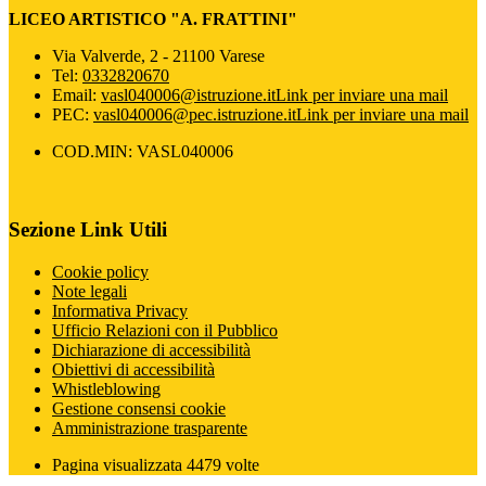
LICEO ARTISTICO "A. FRATTINI"
Via Valverde, 2 - 21100 Varese
Tel:
0332820670
Email:
vasl040006@istruzione.it
Link per inviare una mail
PEC:
vasl040006@pec.istruzione.it
Link per inviare una mail
COD.MIN: VASL040006
Sezione Link Utili
Cookie policy
Note legali
Informativa Privacy
Ufficio Relazioni con il Pubblico
Dichiarazione di accessibilità
Obiettivi di accessibilità
Whistleblowing
Gestione consensi cookie
Amministrazione trasparente
Pagina visualizzata
4479
volte