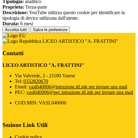
Tipologia:
analitico
Proprieta:
Terza-parte
Descrizione:
YouTube utilizza questo cookie per identificare la
tipologia di device utilizzata dall'utente.
Durata:
6 mesi
Accetta tutti
Salva le preferenze
LICEO ARTISTICO "A. FRATTINI"
Contatti
LICEO ARTISTICO "A. FRATTINI"
Via Valverde, 2 - 21100 Varese
Tel:
0332820670
Email:
vasl040006@istruzione.it
Link per inviare una mail
PEC:
vasl040006@pec.istruzione.it
Link per inviare una mail
COD.MIN: VASL040006
Sezione Link Utili
Cookie policy