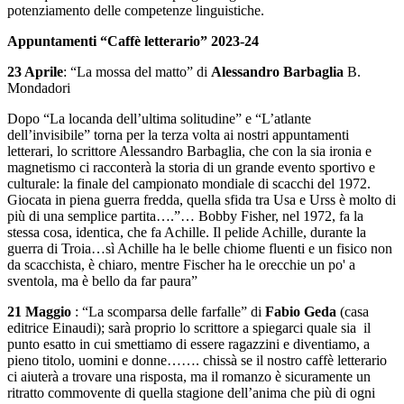
potenziamento delle competenze linguistiche.
Appuntamenti “Caffè letterario” 2023-24
23 Aprile
: “La mossa del matto” di
Alessandro Barbaglia
B.
Mondadori
Dopo “La locanda dell’ultima solitudine” e “L’atlante
dell’invisibile” torna per la terza volta ai nostri appuntamenti
letterari, lo scrittore Alessandro Barbaglia, che con la sia ironia e
magnetismo ci racconterà la storia
di
un grande evento sportivo e
culturale: la finale del campionato mondiale di scacchi del 1972.
Giocata in piena guerra fredda, quella sfida tra Usa e Urss è molto di
più di una semplice partita….”… Bobby Fisher, nel 1972, fa la
stessa cosa, identica, che fa Achille. Il pelide Achille, durante la
guerra di Troia…sì Achille ha le belle chiome fluenti e un fisico non
da scacchista, è chiaro, mentre Fischer ha le orecchie un po' a
sventola, ma è bello da far paura”
21 Maggio
: “La scomparsa delle farfalle” di
Fabio Geda
(casa
editrice Einaudi); sarà proprio lo scrittore a spiegarci quale sia
il
punto esatto in cui smettiamo di essere ragazzini e diventiamo, a
pieno titolo, uomini e donne……. chissà se il nostro caffè letterario
ci aiuterà a trovare una risposta, ma il romanzo è sicuramente un
ritratto commovente di quella stagione dell’anima che più di ogni