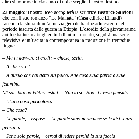
altra si imprime in ciascuno di noi e sceglie il nostro destino….
23 maggio
: il nostro liceo accoglierà la scrittrice
Beatrice Salvioni
che con il suo romanzo “La Malnata” (Casa editrice Einaudi)
racconta la storia di un’amicizia geniale tra due adolescenti nel
periodo fascista della guerra in Etiopia. L’esordio della giovanissima
autrice ha incantato gli editori di tutto il mondo; seguirà una serie
televisiva e un’uscita in contemporanea in traduzione in trentadue
lingue
.
– Ma tu davvero ci credi? – chiese, seria.
– A che cosa?
– A quello che hai detto sul palco. Alle cose sulla patria e sulle
femmine.
Mi succhiai un labbro, esitai: – Non lo so. Non ci avevo pensato.
– E’ una cosa pericolosa.
– Che cosa?
– Le parole, – rispose. – Le parole sono pericolose se le dici senza
pensarci.
– Sono solo parole, – cercai di ridere perché la sua faccia