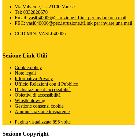
Via Valverde, 2 - 21100 Varese
Tel:
0332820670
Email:
vasl040006@istruzione.it
Link per inviare una mail
PEC:
vasl040006@pec.istruzione.it
Link per inviare una mail
COD.MIN: VASL040006
Sezione Link Utili
Cookie policy
Note legali
Informativa Privacy
Ufficio Relazioni con il Pubblico
Dichiarazione di accessibilità
Obiettivi di accessibilità
Whistleblowing
Gestione consensi cookie
Amministrazione trasparente
Pagina visualizzata
895
volte
Sezione Copyright