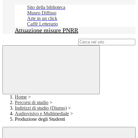
Sito della biblioteca
Museo Diffuso
Arte in un click
Caffè Letterario
Attuazione misure PNRR
Campo di ricerca per le pagine del sito
Home
>
Percorsi di studio
>
Indirizzi di studio (Diurno)
>
Audiovisivo e Multimediale
>
Produzione degli Studenti