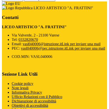
LICEO ARTISTICO "A. FRATTINI"
Contatti
LICEO ARTISTICO "A. FRATTINI"
Via Valverde, 2 - 21100 Varese
Tel:
0332820670
Email:
vasl040006@istruzione.it
Link per inviare una mail
PEC:
vasl040006@pec.istruzione.it
Link per inviare una mail
COD.MIN: VASL040006
Sezione Link Utili
Cookie policy
Note legali
Informativa Privacy
Ufficio Relazioni con il Pubblico
Dichiarazione di accessibilità
Obiettivi di accessibilità