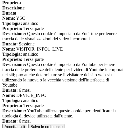
Proprieta
Descrizione
Durata
Nome:
YSC
Tipologia:
analitico
Proprieta:
Terza-parte
Descrizione:
Questo cookie è impostato da YouTube per tenere
traccia delle visualizzazioni dei video incorporati.
Durata:
Sessione
Nome:
VISITOR_INFO1_LIVE
Tipologia:
analitico
Proprieta:
Terza-parte
Descrizione:
Questo cookie è impostato da Youtube per tenere
traccia delle preferenze dell'utente per i video di Youtube incorporati
nei siti; può anche determinare se il visitatore del sito web sta
utilizzando la nuova o la vecchia versione dell'interfaccia di
Youtube.
Durata:
6 mesi
Nome:
DEVICE_INFO
Tipologia:
analitico
Proprieta:
Terza-parte
Descrizione:
YouTube utilizza questo cookie per identificare la
tipologia di device utilizzata dall'utente.
Durata:
6 mesi
Accetta tutti
Salva le preferenze