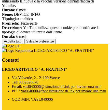
utilizzando la nuova o la vecchia versione dell'interfaccia di
Youtube.
Durata:
6 mesi
Nome:
DEVICE_INFO
Tipologia:
analitico
Proprieta:
Terza-parte
Descrizione:
YouTube utilizza questo cookie per identificare la
tipologia di device utilizzata dall'utente.
Durata:
6 mesi
Accetta tutti
Salva le preferenze
LICEO ARTISTICO "A. FRATTINI"
Contatti
LICEO ARTISTICO "A. FRATTINI"
Via Valverde, 2 - 21100 Varese
Tel:
0332820670
Email:
vasl040006@istruzione.it
Link per inviare una mail
PEC:
vasl040006@pec.istruzione.it
Link per inviare una mail
COD.MIN: VASL040006