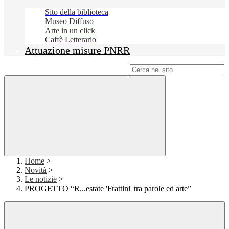
Sito della biblioteca
Museo Diffuso
Arte in un click
Caffè Letterario
Attuazione misure PNRR
Campo di ricerca per le pagine del sito
Home
>
Novità
>
Le notizie
>
PROGETTO “R...estate 'Frattini' tra parole ed arte”