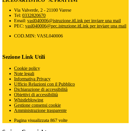
LICEO ARTISTICO "A. FRATTINI"
Via Valverde, 2 - 21100 Varese
Tel:
0332820670
Email:
vasl040006@istruzione.it
Link per inviare una mail
PEC:
vasl040006@pec.istruzione.it
Link per inviare una mail
COD.MIN: VASL040006
Sezione Link Utili
Cookie policy
Note legali
Informativa Privacy
Ufficio Relazioni con il Pubblico
Dichiarazione di accessibilità
Obiettivi di accessibilità
Whistleblowing
Gestione consensi cookie
Amministrazione trasparente
Pagina visualizzata
867
volte