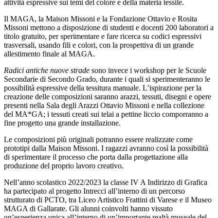
attività espressive sui temi del colore e della materia tessile.
Il MAGA, la Maison Missoni e la Fondazione Ottavio e Rosita
Missoni mettono a disposizione di studenti e docenti 200 laboratori a
titolo gratuito, per sperimentare e fare ricerca su codici espressivi
trasversali, usando fili e colori, con la prospettiva di un grande
allestimento finale al MAGA.
Radici antiche nuove strade
sono invece i workshop per le Scuole
Secondarie di Secondo Grado, durante i quali si sperimenteranno le
possibilità espressive della tessitura manuale. L’ispirazione per la
creazione delle composizioni saranno arazzi, tessuti, disegni e opere
presenti nella Sala degli Arazzi Ottavio Missoni e nella collezione
del MA*GA; i tessuti creati sui telai a pettine liccio comporranno a
fine progetto una grande installazione.
Le composizioni più originali potranno essere realizzate come
prototipi dalla Maison Missoni. I ragazzi avranno così la possibilità
di sperimentare il processo che porta dalla progettazione alla
produzione del proprio lavoro creativo.
Nell’anno scolastico 2022/2023 la classe IV A Indirizzo di Grafica
ha partecipato al progetto Intrecci all’interno di un percorso
strutturato di PCTO, tra Liceo Artistico Frattini di Varese e il Museo
MAGA di Gallarate. Gli alunni coinvolti hanno vissuto
un’esperienza unica all’interno di un’importante realtà museale del