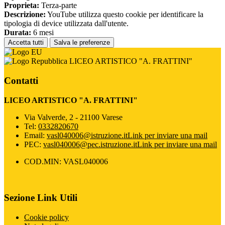
Proprieta:
Terza-parte
Descrizione:
YouTube utilizza questo cookie per identificare la
tipologia di device utilizzata dall'utente.
Durata:
6 mesi
Accetta tutti
Salva le preferenze
LICEO ARTISTICO "A. FRATTINI"
Contatti
LICEO ARTISTICO "A. FRATTINI"
Via Valverde, 2 - 21100 Varese
Tel:
0332820670
Email:
vasl040006@istruzione.it
Link per inviare una mail
PEC:
vasl040006@pec.istruzione.it
Link per inviare una mail
COD.MIN: VASL040006
Sezione Link Utili
Cookie policy