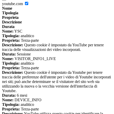
youtube.com
Nome
Tipologia
Proprieta
Descrizione
Durata
Nome:
YSC
Tipologia:
analitico
Proprieta:
Terza-parte
Descrizione:
Questo cookie è impostato da YouTube per tenere
traccia delle visualizzazioni dei video incorporati.
Durata:
Sessione
Nome:
VISITOR_INFO1_LIVE
Tipologia:
analitico
Proprieta:
Terza-parte
Descrizione:
Questo cookie è impostato da Youtube per tenere
traccia delle preferenze dell'utente per i video di Youtube incorporati
nei siti; può anche determinare se il visitatore del sito web sta
utilizzando la nuova o la vecchia versione dell'interfaccia di
Youtube.
Durata:
6 mesi
Nome:
DEVICE_INFO
Tipologia:
analitico
Proprieta:
Terza-parte
Descrizione:
YouTube utilizza questo cookie per identificare la