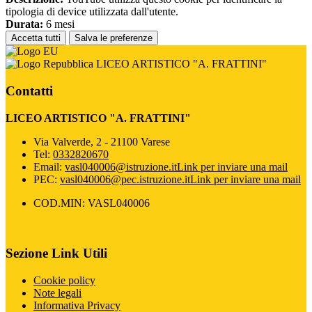
tipologia di device utilizzata dall'utente.
Durata:
6 mesi
Accetta tutti
Salva le preferenze
LICEO ARTISTICO "A. FRATTINI"
Contatti
LICEO ARTISTICO "A. FRATTINI"
Via Valverde, 2 - 21100 Varese
Tel:
0332820670
Email:
vasl040006@istruzione.it
Link per inviare una mail
PEC:
vasl040006@pec.istruzione.it
Link per inviare una mail
COD.MIN: VASL040006
Sezione Link Utili
Cookie policy
Note legali
Informativa Privacy