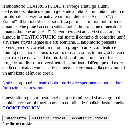
Il laboratorio TEATROSTUDIO si rivolge a tutti gli alunni
dell'istituto scolastico e più in generale a tutta la comunità di utenti e
fornitori dei servizi formativi e culturali del Liceo Artistico "A.
Frattini". Il laboratorio si caratterizza per una struttura multiforme e
dinamica che pone l'accento sulla coralità, intesa come dimensione
umana oltre che artistica. Differenti percorsi artistici si raccordano
dunque in TEATROSTUDIO cui spetta il compito di conferire unità
a svariate attività legate alle arti sceniche. Il laboratorio presenta
diversi percorsi correlati in un unico progetto artistico: - teatro e
training dell'attore - musica, canto, musica corale, training della voce
- corporeità e danza. Il laboratorio si configura come un unico
progetto suddiviso in diversi settori, coordinati dall'equipe di lavoro
del liceo artistico con l'ausilio dei tecnici e orientato alla creazione di
un ambiente di lavoro corale.
Notizie
Tag pagina:
teatro
Laboratorio
arte
sperimentazione
Cultura
formazione
espressione
Questo sito o gli strumenti terzi da questo utilizzati si avvalgono di
cookie necessari al funzionamento ed utili alle finalità illustrate nella
COOKIE POLICY
.
Personalizza
Rifiuta tutti
i cookies
Accetta tutti
i cookies
Gestione cookie