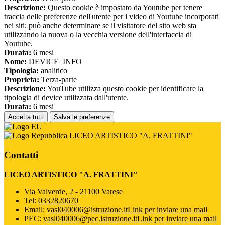
Descrizione:
Questo cookie è impostato da Youtube per tenere
traccia delle preferenze dell'utente per i video di Youtube incorporati
nei siti; può anche determinare se il visitatore del sito web sta
utilizzando la nuova o la vecchia versione dell'interfaccia di
Youtube.
Durata:
6 mesi
Nome:
DEVICE_INFO
Tipologia:
analitico
Proprieta:
Terza-parte
Descrizione:
YouTube utilizza questo cookie per identificare la
tipologia di device utilizzata dall'utente.
Durata:
6 mesi
Accetta tutti
Salva le preferenze
LICEO ARTISTICO "A. FRATTINI"
Contatti
LICEO ARTISTICO "A. FRATTINI"
Via Valverde, 2 - 21100 Varese
Tel:
0332820670
Email:
vasl040006@istruzione.it
Link per inviare una mail
PEC:
vasl040006@pec.istruzione.it
Link per inviare una mail