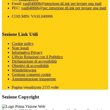
Email:
vasl040006@istruzione.it
Link per inviare una mail
PEC:
vasl040006@pec.istruzione.it
Link per inviare una mail
COD.MIN: VASL040006
Sezione Link Utili
Cookie policy
Note legali
Informativa Privacy
Ufficio Relazioni con il Pubblico
Dichiarazione di accessibilità
Obiettivi di accessibilità
Whistleblowing
Gestione consensi cookie
Amministrazione trasparente
Pagina visualizzata
2155
volte
Sezione Copyright