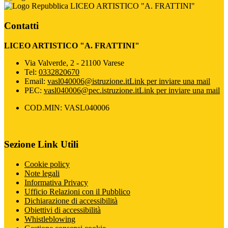
LICEO ARTISTICO "A. FRATTINI"
Contatti
LICEO ARTISTICO "A. FRATTINI"
Via Valverde, 2 - 21100 Varese
Tel:
0332820670
Email:
vasl040006@istruzione.it
Link per inviare una mail
PEC:
vasl040006@pec.istruzione.it
Link per inviare una mail
COD.MIN: VASL040006
Sezione Link Utili
Cookie policy
Note legali
Informativa Privacy
Ufficio Relazioni con il Pubblico
Dichiarazione di accessibilità
Obiettivi di accessibilità
Whistleblowing