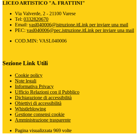
LICEO ARTISTICO "A. FRATTINI"
Via Valverde, 2 - 21100 Varese
Tel:
0332820670
Email:
vasl040006@istruzione.it
Link per inviare una mail
PEC:
vasl040006@pec.istruzione.it
Link per inviare una mail
COD.MIN: VASL040006
Sezione Link Utili
Cookie policy
Note legali
Informativa Privacy
Ufficio Relazioni con il Pubblico
Dichiarazione di accessibilità
Obiettivi di accessibilità
Whistleblowing
Gestione consensi cookie
Amministrazione trasparente
Pagina visualizzata
969
volte