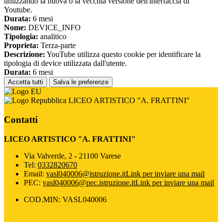
utilizzando la nuova o la vecchia versione dell'interfaccia di
Youtube.
Durata:
6 mesi
Nome:
DEVICE_INFO
Tipologia:
analitico
Proprieta:
Terza-parte
Descrizione:
YouTube utilizza questo cookie per identificare la
tipologia di device utilizzata dall'utente.
Durata:
6 mesi
Accetta tutti
Salva le preferenze
LICEO ARTISTICO "A. FRATTINI"
Contatti
LICEO ARTISTICO "A. FRATTINI"
Via Valverde, 2 - 21100 Varese
Tel:
0332820670
Email:
vasl040006@istruzione.it
Link per inviare una mail
PEC:
vasl040006@pec.istruzione.it
Link per inviare una mail
COD.MIN: VASL040006