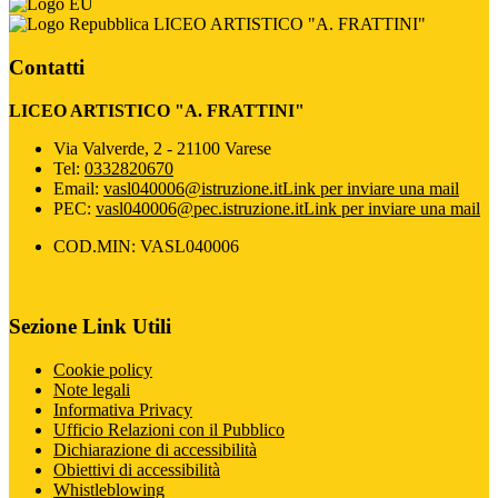
LICEO ARTISTICO "A. FRATTINI"
Contatti
LICEO ARTISTICO "A. FRATTINI"
Via Valverde, 2 - 21100 Varese
Tel:
0332820670
Email:
vasl040006@istruzione.it
Link per inviare una mail
PEC:
vasl040006@pec.istruzione.it
Link per inviare una mail
COD.MIN: VASL040006
Sezione Link Utili
Cookie policy
Note legali
Informativa Privacy
Ufficio Relazioni con il Pubblico
Dichiarazione di accessibilità
Obiettivi di accessibilità
Whistleblowing