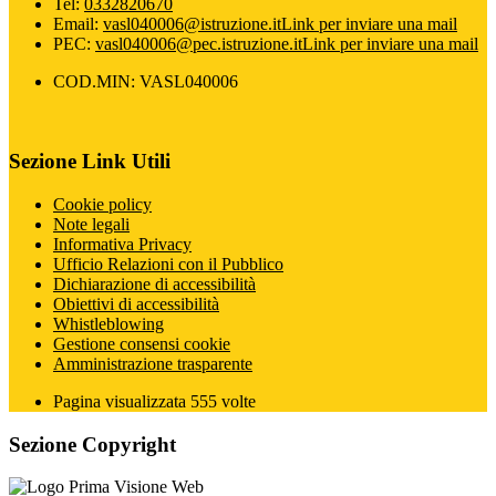
Tel:
0332820670
Email:
vasl040006@istruzione.it
Link per inviare una mail
PEC:
vasl040006@pec.istruzione.it
Link per inviare una mail
COD.MIN: VASL040006
Sezione Link Utili
Cookie policy
Note legali
Informativa Privacy
Ufficio Relazioni con il Pubblico
Dichiarazione di accessibilità
Obiettivi di accessibilità
Whistleblowing
Gestione consensi cookie
Amministrazione trasparente
Pagina visualizzata
555
volte
Sezione Copyright