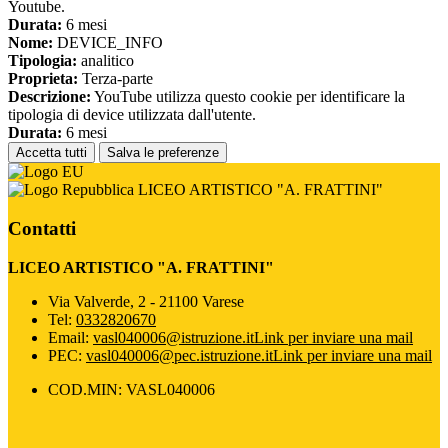
Youtube.
Durata:
6 mesi
Nome:
DEVICE_INFO
Tipologia:
analitico
Proprieta:
Terza-parte
Descrizione:
YouTube utilizza questo cookie per identificare la
tipologia di device utilizzata dall'utente.
Durata:
6 mesi
Accetta tutti
Salva le preferenze
LICEO ARTISTICO "A. FRATTINI"
Contatti
LICEO ARTISTICO "A. FRATTINI"
Via Valverde, 2 - 21100 Varese
Tel:
0332820670
Email:
vasl040006@istruzione.it
Link per inviare una mail
PEC:
vasl040006@pec.istruzione.it
Link per inviare una mail
COD.MIN: VASL040006