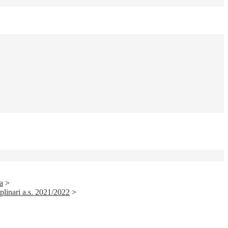
a
>
linari a.s. 2021/2022
>