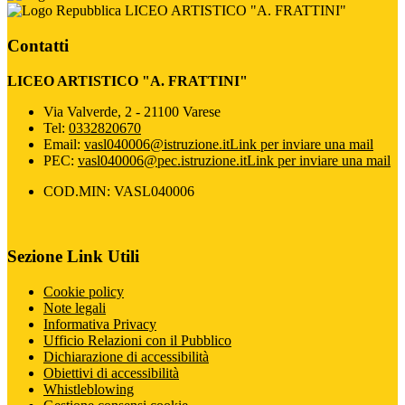
LICEO ARTISTICO "A. FRATTINI"
Contatti
LICEO ARTISTICO "A. FRATTINI"
Via Valverde, 2 - 21100 Varese
Tel:
0332820670
Email:
vasl040006@istruzione.it
Link per inviare una mail
PEC:
vasl040006@pec.istruzione.it
Link per inviare una mail
COD.MIN: VASL040006
Sezione Link Utili
Cookie policy
Note legali
Informativa Privacy
Ufficio Relazioni con il Pubblico
Dichiarazione di accessibilità
Obiettivi di accessibilità
Whistleblowing