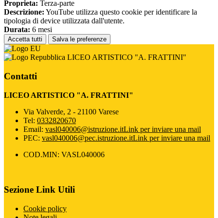
Proprieta:
Terza-parte
Descrizione:
YouTube utilizza questo cookie per identificare la
tipologia di device utilizzata dall'utente.
Durata:
6 mesi
Accetta tutti
Salva le preferenze
LICEO ARTISTICO "A. FRATTINI"
Contatti
LICEO ARTISTICO "A. FRATTINI"
Via Valverde, 2 - 21100 Varese
Tel:
0332820670
Email:
vasl040006@istruzione.it
Link per inviare una mail
PEC:
vasl040006@pec.istruzione.it
Link per inviare una mail
COD.MIN: VASL040006
Sezione Link Utili
Cookie policy
Note legali