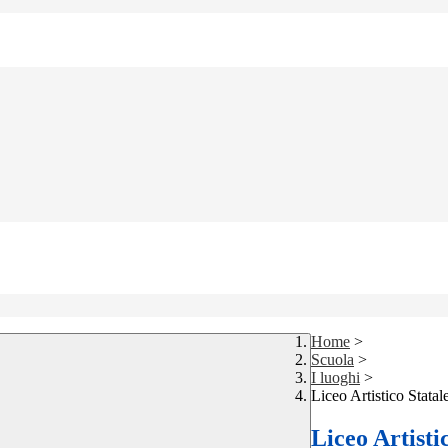
Home
>
Scuola
>
I luoghi
>
Liceo Artistico Statal
Liceo Artisti