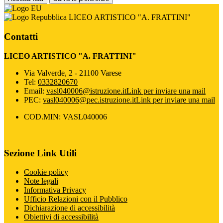
LICEO ARTISTICO "A. FRATTINI"
Contatti
LICEO ARTISTICO "A. FRATTINI"
Via Valverde, 2 - 21100 Varese
Tel:
0332820670
Email:
vasl040006@istruzione.it
Link per inviare una mail
PEC:
vasl040006@pec.istruzione.it
Link per inviare una mail
COD.MIN: VASL040006
Sezione Link Utili
Cookie policy
Note legali
Informativa Privacy
Ufficio Relazioni con il Pubblico
Dichiarazione di accessibilità
Obiettivi di accessibilità